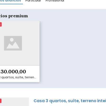
os anúncios
Particular
Profissional
ios premium
m
430.000,00
Casa 3 quartos, suíte, terreno inteiro
Casa 3 quartos, suíte, terreno inte
m