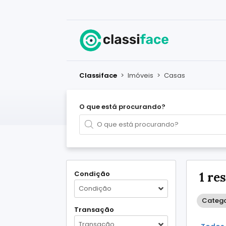
Classiface
>
Imóveis
>
Casas
O que está procurando?
Condição
1 re
Condição
Catego
Transação
Transação