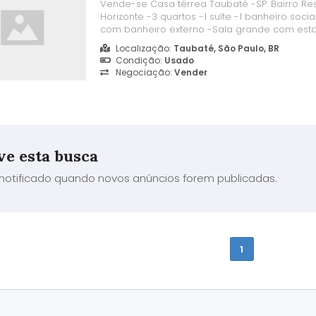
Vende-se Casa térrea Taubaté -SP. Bairro Re
Horizonte -3 quartos -1 suíte -1 banheiro social
com banheiro externo -Sala grande com esta
Cozinha grande -Grande área externa cober
Localização:
Taubaté, São Paulo, BR
lenha -Quintal com calçamento -Dois cômodo
Condição:
Usado
oficina e área de serviço, 3x2m c...
Negociação:
Vender
ve esta busca
 notificado quando novos anúncios forem publicadas.
1