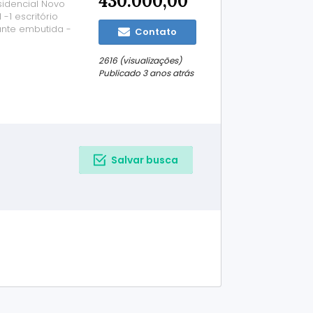
430.000,00
sidencial Novo
 -1 escritório
nte embutida -
Contato
ta com fogão
s nos fundos,
2616 (visualizações)
Publicado 3 anos atrás
Salvar busca