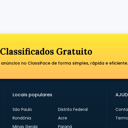
Classificados Gratuito
anúncios no ClassiFace de forma simples, rápida e eficiente.
Locais populares
AJUD
São Paulo
Distrito Federal
Conta
Rondônia
Acre
Termo
Minas Gerais
Paraná