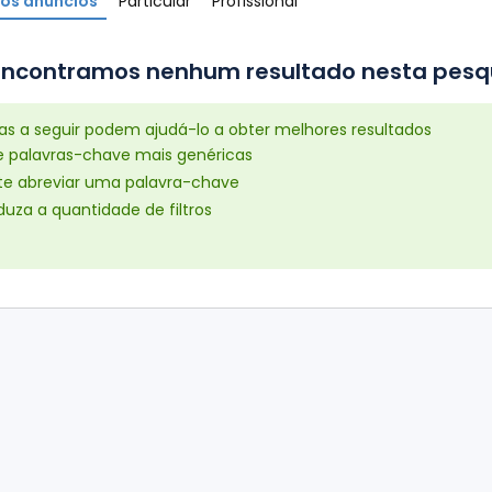
os anúncios
Particular
Profissional
ncontramos nenhum resultado nesta pesqui
cas a seguir podem ajudá-lo a obter melhores resultados
e palavras-chave mais genéricas
ite abreviar uma palavra-chave
uza a quantidade de filtros