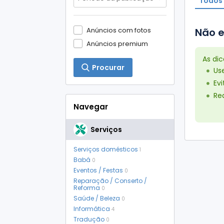
Todos 
Anúncios com fotos
Não e
Anúncios premium
As di
Procurar
Us
Ev
Red
Navegar
Serviços
Serviços domésticos
1
Babá
0
Eventos / Festas
0
Reparação / Conserto /
Reforma
0
Saúde / Beleza
0
Informática
4
Tradução
0