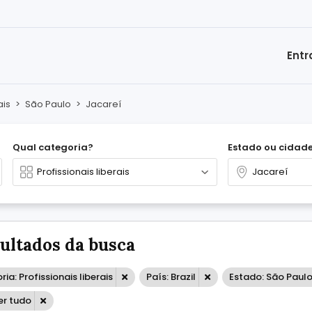
Entr
ais
>
São Paulo
>
Jacareí
Qual categoria?
Estado ou cidad
sultados da busca
ia: Profissionais liberais
País: Brazil
Estado: São Paul
r tudo