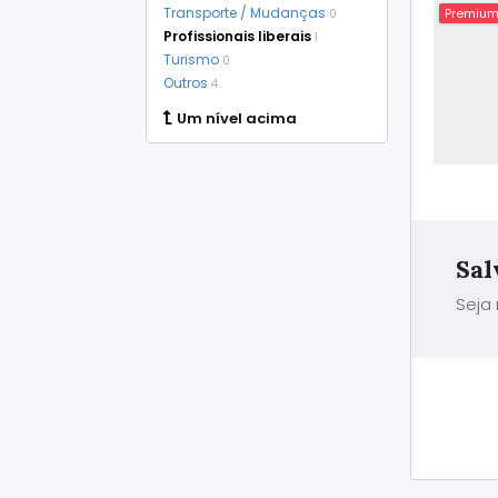
Transporte / Mudanças
Premiu
0
Profissionais liberais
1
Turismo
0
Outros
4
Um nível acima
Sal
Seja