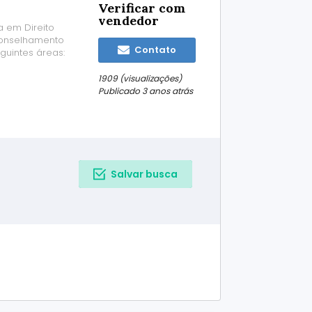
Verificar com
vendedor
a em Direito
Aconselhamento
Contato
guintes áreas:
iliário
es Contratos
1909 (visualizações)
Publicado 3 anos atrás
Salvar busca