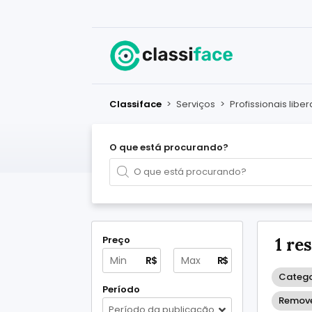
Classiface
>
Serviços
>
Profissionais liber
O que está procurando?
Preço
1 re
R$
R$
Categor
Período
Remove
Período da publicação