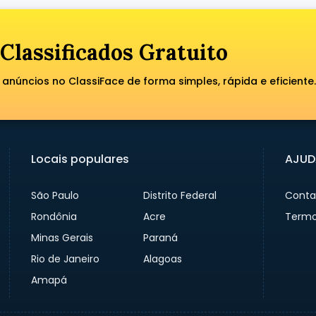
Classificados Gratuito
anúncios no ClassiFace de forma simples, rápida e eficiente.
Locais populares
AJUD
São Paulo
Distrito Federal
Conta
Rondônia
Acre
Termo
Minas Gerais
Paraná
Rio de Janeiro
Alagoas
Amapá