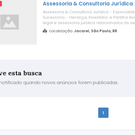
Assessoria & Consultoria Jurídica
m
Assessoria & Consultoria Jurídica - Especialist
Sucessório - Herança, Inventário e Partilha 
legal e assessoria jurídica relacionados às se
Cível Direito de Família Sucessões Direito Imob
Localização:
Jacareí, São Paulo, BR
Cobranças Direito do Consumidor Indenizaçõ
Responsabilidade Civil Tra...
ve esta busca
 notificado quando novos anúncios forem publicadas.
1