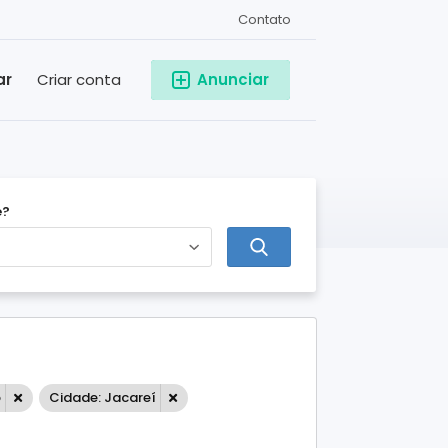
Contato
ar
Criar conta
Anunciar
e?
o
Cidade: Jacareí